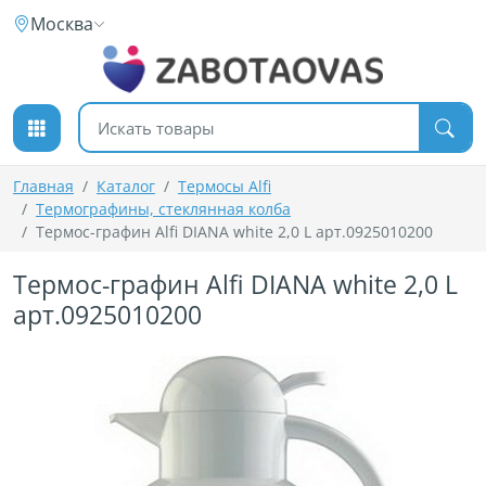
К содержимому
Москва
Поиск товаров
Главная
Каталог
Термосы Alfi
Термографины, стеклянная колба
Термос-графин Alfi DIANA white 2,0 L арт.0925010200
Термос-графин Alfi DIANA white 2,0 L
арт.0925010200