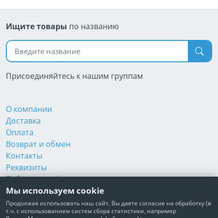
Ищите товары
по названию
Поиск по названию
Присоединяйтесь к нашим группам
О компании
Доставка
Оплата
Возврат и обмен
Контакты
Реквизиты
Публичная оферта
Мы используем cookie
Пользовательское соглашение
Политика обработки персональных данных
Продолжая использовать наш сайт, Вы даете согласие на обработку (в
т.ч. с использованием систем сбора статистики, например
Согласие на обработку персональных данных