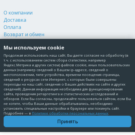
О компании
Доставка
Оплата
Возврат и обмен
Контакты
Мы используем cookie
Реквизиты
Публичная оферта
Продолжая использовать наш сайт, Вы даете согласие на обработку (в
т.ч. с использованием систем сбора статистики, например
Пользовательское соглашение
Яндекс.Метрика и других систем) файлов cookie, иных пользовательских
Политика обработки персональных данных
данных (например сведений о Вашем ip-адресе, сведений о
местоположении, типе устройства, времени посещения страницы,
Согласие на обработку персональных данных
сведений о ресурсах сети Интернет, с которых были совершены
Согласие на рекламные рассылки
переходы на наш сайт, сведения о Ваших действиях на сайте и других
сведений). Данная информация необходима для функционирования
сайта, проведения ретаргетинга и статистических исследований и
+7 495 210-10-57
обзоров. Если Вы согласны, продолжайте пользоваться сайтом, если Вы
не хотите, чтобы Ваши данные обрабатывались, необходимо
установить специальные настройки в браузере или покинуть сайт.
© Забота о Вас.ру
Подробнее — в
Политике обработки персональных данных
.
Москва, Электродный проезд, д. 14 стр.1 офис 18
Принять
ИП Максимова Татьяна Александровна · ИНН 772006379720