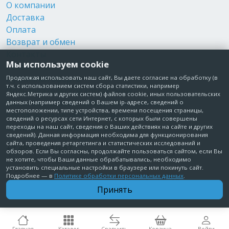
О компании
Доставка
Оплата
Возврат и обмен
Контакты
Мы используем cookie
Реквизиты
Публичная оферта
Продолжая использовать наш сайт, Вы даете согласие на обработку (в
т.ч. с использованием систем сбора статистики, например
Пользовательское соглашение
Яндекс.Метрика и других систем) файлов cookie, иных пользовательских
Политика обработки персональных данных
данных (например сведений о Вашем ip-адресе, сведений о
местоположении, типе устройства, времени посещения страницы,
Согласие на обработку персональных данных
сведений о ресурсах сети Интернет, с которых были совершены
Согласие на рекламные рассылки
переходы на наш сайт, сведения о Ваших действиях на сайте и других
сведений). Данная информация необходима для функционирования
сайта, проведения ретаргетинга и статистических исследований и
+7 495 210-10-57
обзоров. Если Вы согласны, продолжайте пользоваться сайтом, если Вы
не хотите, чтобы Ваши данные обрабатывались, необходимо
установить специальные настройки в браузере или покинуть сайт.
© Забота о Вас.ру
Подробнее — в
Политике обработки персональных данных
.
Москва, Электродный проезд, д. 14 стр.1 офис 18
Принять
ИП Максимова Татьяна Александровна · ИНН 772006379720
Главная
Каталог
Сравнить
Корзина
Войти