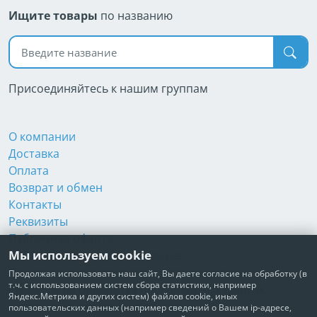
Ищите товары
по названию
Поиск по названию
Присоединяйтесь к нашим группам
О компании
Доставка
Оплата
Возврат и обмен
Контакты
Реквизиты
Публичная оферта
Мы используем cookie
Пользовательское соглашение
Политика обработки персональных данных
Продолжая использовать наш сайт, Вы даете согласие на обработку (в
т.ч. с использованием систем сбора статистики, например
Согласие на обработку персональных данных
Яндекс.Метрика и других систем) файлов cookie, иных
Согласие на рекламные рассылки
пользовательских данных (например сведений о Вашем ip-адресе,