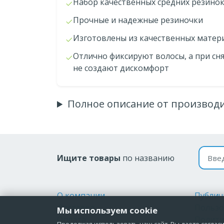
Набор качественных средних резинок
Прочные и надежные резиночки
Изготовлены из качественных матер
Отлично фиксируют волосы, а при сн
не создают дискомфорт
Полное описание от производ
Поиск
Ищите товары
по названию
О компании
Публич
Доставка
Пользо
Мы используем cookie
Оплата
Полити