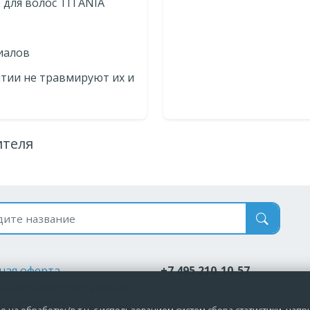
 для волос TITANIA
иалов
ятии не травмируют их и
ителя
 по названию
ная оферта
+7 495 210-10-57
вательское соглашение
ка обработки