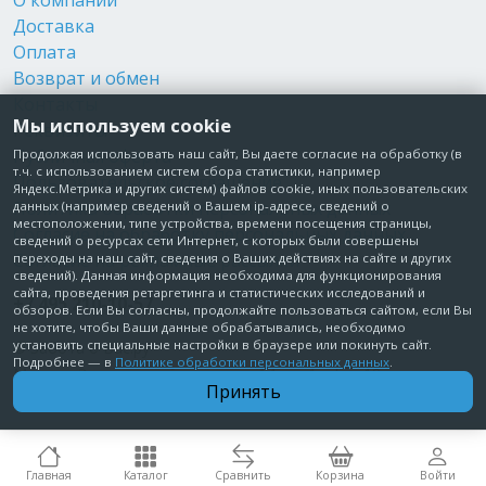
О компании
Доставка
Оплата
Возврат и обмен
Контакты
Мы используем cookie
Реквизиты
Публичная оферта
Продолжая использовать наш сайт, Вы даете согласие на обработку (в
т.ч. с использованием систем сбора статистики, например
Пользовательское соглашение
Яндекс.Метрика и других систем) файлов cookie, иных пользовательских
Политика обработки персональных данных
данных (например сведений о Вашем ip-адресе, сведений о
местоположении, типе устройства, времени посещения страницы,
Согласие на обработку персональных данных
сведений о ресурсах сети Интернет, с которых были совершены
Согласие на рекламные рассылки
переходы на наш сайт, сведения о Ваших действиях на сайте и других
сведений). Данная информация необходима для функционирования
сайта, проведения ретаргетинга и статистических исследований и
+7 495 210-10-57
обзоров. Если Вы согласны, продолжайте пользоваться сайтом, если Вы
не хотите, чтобы Ваши данные обрабатывались, необходимо
установить специальные настройки в браузере или покинуть сайт.
© Забота о Вас.ру
Подробнее — в
Политике обработки персональных данных
.
Москва, Электродный проезд, д. 14 стр.1 офис 18
Принять
ИП Максимова Татьяна Александровна · ИНН 772006379720
Главная
Каталог
Сравнить
Корзина
Войти