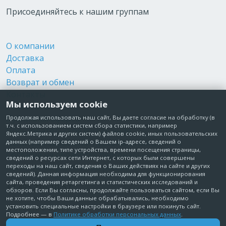
Присоединяйтесь к нашим группам
О компании
Доставка
Оплата
Возврат и обмен
Контакты
Мы используем cookie
Реквизиты
Публичная оферта
Продолжая использовать наш сайт, Вы даете согласие на обработку (в
т.ч. с использованием систем сбора статистики, например
Пользовательское соглашение
Яндекс.Метрика и других систем) файлов cookie, иных пользовательских
Политика обработки персональных данных
данных (например сведений о Вашем ip-адресе, сведений о
местоположении, типе устройства, времени посещения страницы,
Согласие на обработку персональных данных
сведений о ресурсах сети Интернет, с которых были совершены
Согласие на рекламные рассылки
переходы на наш сайт, сведения о Ваших действиях на сайте и других
сведений). Данная информация необходима для функционирования
сайта, проведения ретаргетинга и статистических исследований и
+7 495 210-10-57
обзоров. Если Вы согласны, продолжайте пользоваться сайтом, если Вы
не хотите, чтобы Ваши данные обрабатывались, необходимо
установить специальные настройки в браузере или покинуть сайт.
© Забота о Вас.ру
Подробнее — в
Политике обработки персональных данных
.
Москва, Электродный проезд, д. 14 стр.1 офис 18