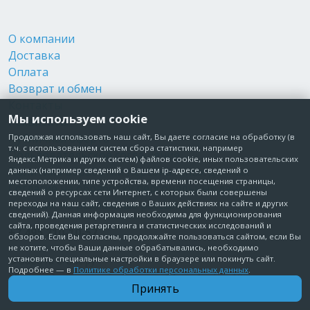
О компании
Доставка
Оплата
Возврат и обмен
Контакты
Мы используем cookie
Реквизиты
Публичная оферта
Продолжая использовать наш сайт, Вы даете согласие на обработку (в
т.ч. с использованием систем сбора статистики, например
Пользовательское соглашение
Яндекс.Метрика и других систем) файлов cookie, иных пользовательских
Политика обработки персональных данных
данных (например сведений о Вашем ip-адресе, сведений о
местоположении, типе устройства, времени посещения страницы,
Согласие на обработку персональных данных
сведений о ресурсах сети Интернет, с которых были совершены
Согласие на рекламные рассылки
переходы на наш сайт, сведения о Ваших действиях на сайте и других
сведений). Данная информация необходима для функционирования
сайта, проведения ретаргетинга и статистических исследований и
+7 495 210-10-57
обзоров. Если Вы согласны, продолжайте пользоваться сайтом, если Вы
не хотите, чтобы Ваши данные обрабатывались, необходимо
установить специальные настройки в браузере или покинуть сайт.
© Забота о Вас.ру
Подробнее — в
Политике обработки персональных данных
.
Москва, Электродный проезд, д. 14 стр.1 офис 18
Принять
ИП Максимова Татьяна Александровна · ИНН 772006379720