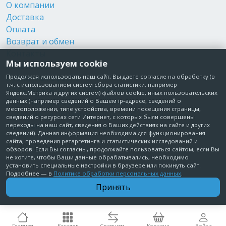
О компании
Доставка
Оплата
Возврат и обмен
Контакты
Мы используем cookie
Реквизиты
Публичная оферта
Продолжая использовать наш сайт, Вы даете согласие на обработку (в
т.ч. с использованием систем сбора статистики, например
Пользовательское соглашение
Яндекс.Метрика и других систем) файлов cookie, иных пользовательских
Политика обработки персональных данных
данных (например сведений о Вашем ip-адресе, сведений о
местоположении, типе устройства, времени посещения страницы,
Согласие на обработку персональных данных
сведений о ресурсах сети Интернет, с которых были совершены
Согласие на рекламные рассылки
переходы на наш сайт, сведения о Ваших действиях на сайте и других
сведений). Данная информация необходима для функционирования
сайта, проведения ретаргетинга и статистических исследований и
+7 495 210-10-57
обзоров. Если Вы согласны, продолжайте пользоваться сайтом, если Вы
не хотите, чтобы Ваши данные обрабатывались, необходимо
установить специальные настройки в браузере или покинуть сайт.
© Забота о Вас.ру
Подробнее — в
Политике обработки персональных данных
.
Москва, Электродный проезд, д. 14 стр.1 офис 18
Принять
ИП Максимова Татьяна Александровна · ИНН 772006379720
Главная
Каталог
Сравнить
Корзина
Войти