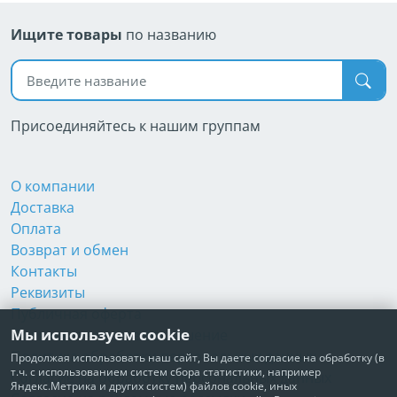
Ищите товары
по названию
Поиск по названию
Присоединяйтесь к нашим группам
О компании
Доставка
Оплата
Возврат и обмен
Контакты
Реквизиты
Публичная оферта
Мы используем cookie
Пользовательское соглашение
Политика обработки персональных данных
Продолжая использовать наш сайт, Вы даете согласие на обработку (в
т.ч. с использованием систем сбора статистики, например
Согласие на обработку персональных данных
Яндекс.Метрика и других систем) файлов cookie, иных