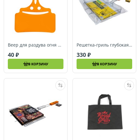
Веер для раздува огня Smile, RoyalGrill 80-075
Решетка-гриль глубокая 45х25 BBQ time 80-034
40
330
В КОРЗИНУ
В КОРЗИНУ