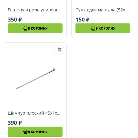
Решетка-гриль универсальная 6 секций 34х22 RoyalGrill 80-021
Сумка для мангала (52x32), RoyalGrill 80-071
350
150
В КОРЗИНУ
В КОРЗИНУ
Шампур плоский 45х1х0,15 см, RoyalGrill 80-062
390
В КОРЗИНУ