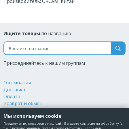
Производитель: ORCAM, Китай
Ищите товары
по названию
Поиск по названию
Присоединяйтесь к нашим группам
О компании
Доставка
Оплата
Возврат и обмен
Контакты
Мы используем cookie
Реквизиты
Публичная оферта
Продолжая использовать наш сайт, Вы даете согласие на обработку (в
т.ч. с использованием систем сбора статистики, например