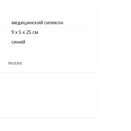
медицинский силикон
9 х 5 х 25 см
синий
RestArt