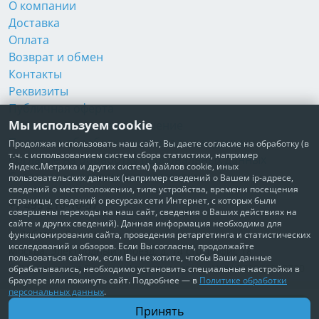
О компании
Доставка
Оплата
Возврат и обмен
Контакты
Реквизиты
Публичная оферта
Мы используем cookie
Пользовательское соглашение
Политика обработки персональных данных
Продолжая использовать наш сайт, Вы даете согласие на обработку (в
т.ч. с использованием систем сбора статистики, например
Согласие на обработку персональных данных
Яндекс.Метрика и других систем) файлов cookie, иных
Согласие на рекламные рассылки
пользовательских данных (например сведений о Вашем ip-адресе,
сведений о местоположении, типе устройства, времени посещения
страницы, сведений о ресурсах сети Интернет, с которых были
+7 495 210-10-57
совершены переходы на наш сайт, сведения о Ваших действиях на
сайте и других сведений). Данная информация необходима для
© Забота о Вас.ру
функционирования сайта, проведения ретаргетинга и статистических
исследований и обзоров. Если Вы согласны, продолжайте
Москва, Электродный проезд, д. 14 стр.1 офис 18
пользоваться сайтом, если Вы не хотите, чтобы Ваши данные
ИП Максимова Татьяна Александровна · ИНН 772006379720
обрабатывались, необходимо установить специальные настройки в
браузере или покинуть сайт. Подробнее — в
Политике обработки
персональных данных
.
В корзину
Принять
3 250 ₽