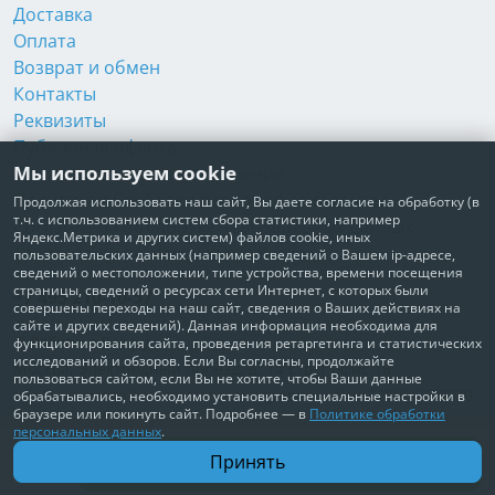
Доставка
Оплата
Возврат и обмен
Контакты
Реквизиты
Публичная оферта
Мы используем cookie
Пользовательское соглашение
Политика обработки персональных данных
Продолжая использовать наш сайт, Вы даете согласие на обработку (в
т.ч. с использованием систем сбора статистики, например
Согласие на обработку персональных данных
Яндекс.Метрика и других систем) файлов cookie, иных
Согласие на рекламные рассылки
пользовательских данных (например сведений о Вашем ip-адресе,
сведений о местоположении, типе устройства, времени посещения
страницы, сведений о ресурсах сети Интернет, с которых были
+7 495 210-10-57
совершены переходы на наш сайт, сведения о Ваших действиях на
сайте и других сведений). Данная информация необходима для
© Забота о Вас.ру
функционирования сайта, проведения ретаргетинга и статистических
исследований и обзоров. Если Вы согласны, продолжайте
Москва, Электродный проезд, д. 14 стр.1 офис 18
пользоваться сайтом, если Вы не хотите, чтобы Ваши данные
ИП Максимова Татьяна Александровна · ИНН 772006379720
обрабатывались, необходимо установить специальные настройки в
браузере или покинуть сайт. Подробнее — в
Политике обработки
персональных данных
.
В корзину
Принять
4 540 ₽
Доставим по всей России